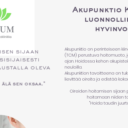
Akupunktio K
luonnolli
hyvinvo
Akupunktio on perinteiseen kii
isen sijaan
(TCM) perustuva hoitomuoto, j
sisijaisesti
ajan. Hoidossa kehon akupistei
neuloilla.
austalla oleva
Akupunktion tavoitteena on tu
lievittää oireita ja edistää koko
 älä sen oksaa."
Oireiden hoitamisen sijaan p
hoitamaan niiden ta
"Hoida taudin juurt