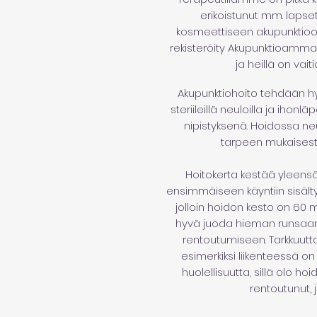
erikoistunut mm. lapse
kosmeettiseen akupunktioon
rekisteröity Akupunktioammatti
ja heillä on vait
Akupunktiohoito tehdään hyvi
steriileillä neuloilla ja ihon
nipistyksenä. Hoidossa neu
tarpeen mukaisesti 
Hoitokerta kestää yleensä
ensimmäiseen käyntiin sisälty
jolloin hoidon kesto on 60 m
hyvä juoda hieman runsaam
rentoutumiseen. Tarkkuutta
esimerkiksi liikenteessä on
huolellisuutta, sillä olo ho
rentoutunut, 