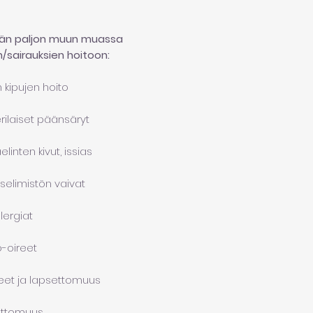
ään paljon muun muassa
/sairauksien hoitoon:
n kipujen hoito
rilaiset päänsäryt
aelinten kivut, issias
selimistön vaivat
llergiat
o-oireet
eet ja lapsettomuus
ttomuus