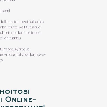
stressi
ollisuudet ovat kuitenkin
kin kautta voit tutustua
auksista joiden hoidossa
a on tutkittu.
ture.org.uk/about-
re-research/evidence-a-
z/
hoitosi
i Online-