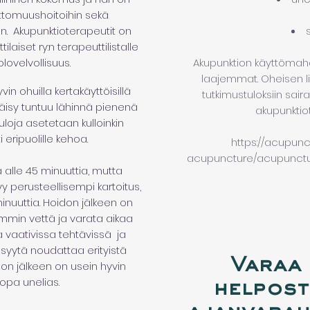
ttomuushoitoihin sekä
. Akupunktioterapeutit on
laiset ry:n terapeuttilistalle
iolovelvollisuus.
Akupunktion käyttömahd
laajemmat. Oheisen lin
n ohuilla kertakäyttöisillä
tutkimustuloksiin sair
läpäisy tuntuu lähinnä pienenä
akupunktiot
loja asetetaan kulloinkin
eripuolille kehoa.
https://acupunc
acupuncture/acupunctu
 alle 45 minuuttia, mutta
y perusteellisempi kartoitus,
inuuttia. Hoidon jälkeen on
min vettä ja varata aikaa
 vaativissa tehtävissä ja
 syytä noudattaa erityistä
Varaa 
idon jälkeen on usein hyvin
jopa unelias.
helpost