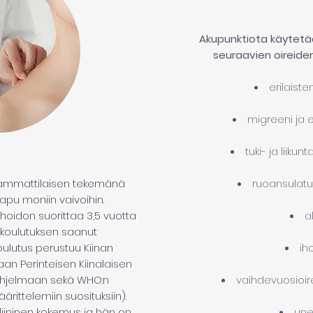
Akupunktiota käytet
seuraavien oireiden
erilaiste
migreeni ja e
tuki- ja liikunt
 ammattilaisen tekemänä
ruoansulatu
 apu moniin vaivoihin.
 hoidon suorittaa 3,5 vuotta
a
koulutuksen saanut
oulutus perustuu Kiinan
ih
aan Perinteisen Kiinalaisen
ohjelmaan sekä WHO:n
vaihdevuosioir
rittelemiin suosituksiin).
liininen kokemus ja hän on
une