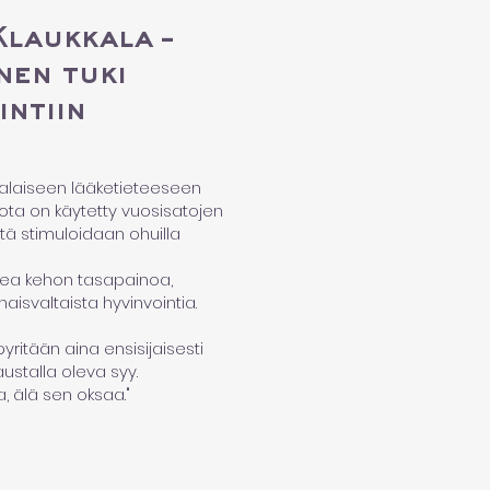
laukkala –
nen tuki
intiin
nalaiseen lääketieteeseen
ota on käytetty vuosisatojen
tä stimuloidaan ohuilla
kea kehon tasapainoa,
naisvaltaista hyvinvointia.
yritään aina ensisijaisesti
ustalla oleva syy.
a, älä sen oksaa."