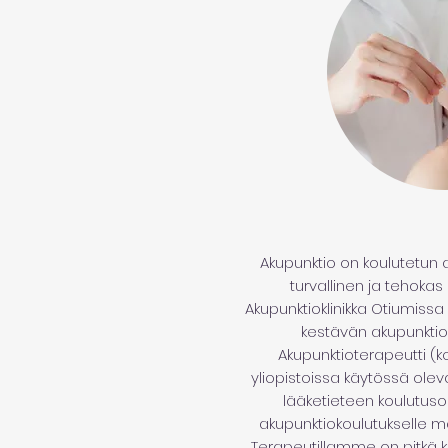
Akupunktio on koulutetun
turvallinen ja tehokas
Akupunktioklinikka Otiumissa
kestävän akupunktio
Akupunktioterapeutti (k
yliopistoissa käytössä olev
lääketieteen koulutus
akupunktiokoulutukselle mää
Terapeutillamme on pitkä k