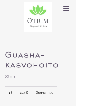
Guasha-
kasvohoito
60 min
119
euroa
1 t
1
119 €
Gunnarintie