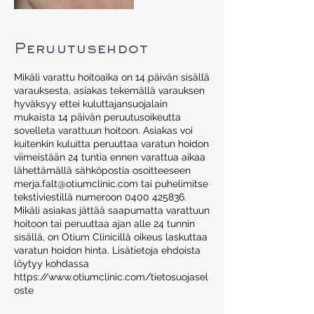
Peruutusehdot
Mikäli varattu hoitoaika on 14 päivän sisällä
varauksesta, asiakas tekemällä varauksen
hyväksyy ettei kuluttajansuojalain
mukaista 14 päivän peruutusoikeutta
sovelleta varattuun hoitoon. Asiakas voi
kuitenkin kuluitta peruuttaa varatun hoidon
viimeistään 24 tuntia ennen varattua aikaa
lähettämällä sähköpostia osoitteeseen
merja.falt@otiumclinic.com tai puhelimitse
tekstiviestillä numeroon 0400 425836.
Mikäli asiakas jättää saapumatta varattuun
hoitoon tai peruuttaa ajan alle 24 tunnin
sisällä, on Otium Clinicillä oikeus laskuttaa
varatun hoidon hinta. Lisätietoja ehdoista
löytyy kohdassa
https://www.otiumclinic.com/tietosuojasel
oste